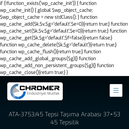
if (!function_exists('wp_cache_init')) { function
wp_cache_init() { global $wp_object_cache;
$wp_object_cache = new stdClass(); } function
wp_cache_add($k,$v,$g='default',$e=0){return true;} function
wp_cache_set($k,$v,$g='default',$e=0){return true;} function
wp_cache_get($k,$g='default',$f=false){return false;}
function wp_cache_delete($k,$g='default'){return true;}
function wp_cache_flush(){return true;} function
wp_cache_add_global_groups($g){} function
wp_cache_add_non_persistent_groups($g){} function
wp_cache_close(){return true;} }
ATA-3753/45 Tepsi Taşıma Arabası 37×53
45 Tepsilik