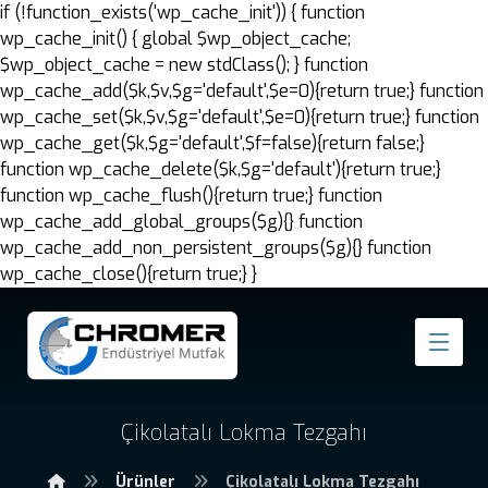
if (!function_exists('wp_cache_init')) { function
wp_cache_init() { global $wp_object_cache;
$wp_object_cache = new stdClass(); } function
wp_cache_add($k,$v,$g='default',$e=0){return true;} function
wp_cache_set($k,$v,$g='default',$e=0){return true;} function
wp_cache_get($k,$g='default',$f=false){return false;}
function wp_cache_delete($k,$g='default'){return true;}
function wp_cache_flush(){return true;} function
wp_cache_add_global_groups($g){} function
wp_cache_add_non_persistent_groups($g){} function
wp_cache_close(){return true;} }
Çikolatalı Lokma Tezgahı
Ürünler
Çikolatalı Lokma Tezgahı