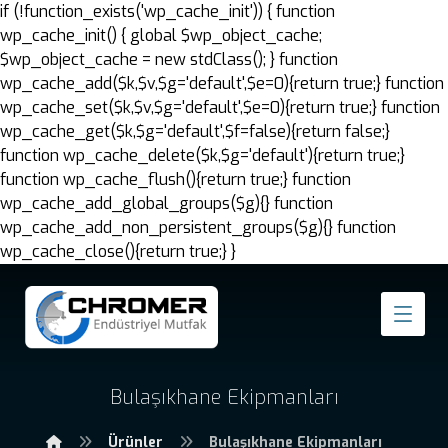
if (!function_exists('wp_cache_init')) { function
wp_cache_init() { global $wp_object_cache;
$wp_object_cache = new stdClass(); } function
wp_cache_add($k,$v,$g='default',$e=0){return true;} function
wp_cache_set($k,$v,$g='default',$e=0){return true;} function
wp_cache_get($k,$g='default',$f=false){return false;}
function wp_cache_delete($k,$g='default'){return true;}
function wp_cache_flush(){return true;} function
wp_cache_add_global_groups($g){} function
wp_cache_add_non_persistent_groups($g){} function
wp_cache_close(){return true;} }
Bulaşıkhane Ekipmanları
Ürünler
Bulaşıkhane Ekipmanları