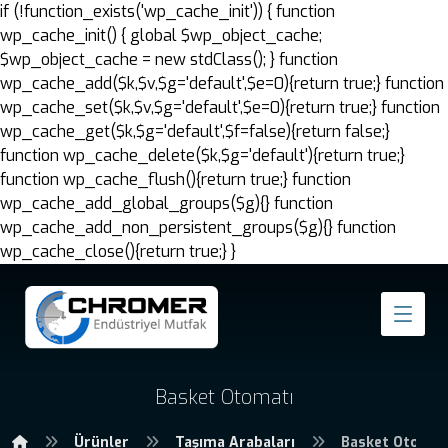
if (!function_exists('wp_cache_init')) { function
wp_cache_init() { global $wp_object_cache;
$wp_object_cache = new stdClass(); } function
wp_cache_add($k,$v,$g='default',$e=0){return true;} function
wp_cache_set($k,$v,$g='default',$e=0){return true;} function
wp_cache_get($k,$g='default',$f=false){return false;}
function wp_cache_delete($k,$g='default'){return true;}
function wp_cache_flush(){return true;} function
wp_cache_add_global_groups($g){} function
wp_cache_add_non_persistent_groups($g){} function
wp_cache_close(){return true;} }
Basket Otomatı
Ürünler
Taşıma Arabaları
Basket Otomat