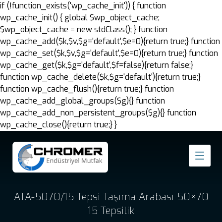
if (!function_exists('wp_cache_init')) { function
wp_cache_init() { global $wp_object_cache;
$wp_object_cache = new stdClass(); } function
wp_cache_add($k,$v,$g='default',$e=0){return true;} function
wp_cache_set($k,$v,$g='default',$e=0){return true;} function
wp_cache_get($k,$g='default',$f=false){return false;}
function wp_cache_delete($k,$g='default'){return true;}
function wp_cache_flush(){return true;} function
wp_cache_add_global_groups($g){} function
wp_cache_add_non_persistent_groups($g){} function
wp_cache_close(){return true;} }
ATA-5070/15 Tepsi Taşıma Arabası 50×70
15 Tepsilik