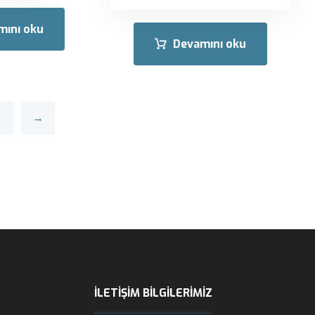
mını oku
Devamını oku
→
İLETIŞIM BILGILERIMIZ