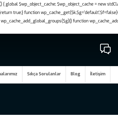
nit() { global $wp_object_cache; $wp_object_cache = new stdCl
{return true;} function wp_cache_get($k,$g='default',$f=false)
ction wp_cache_add_global_groups($g){} function wp_cache_a
alarımız
Sıkça Sorulanlar
Blog
İletişim