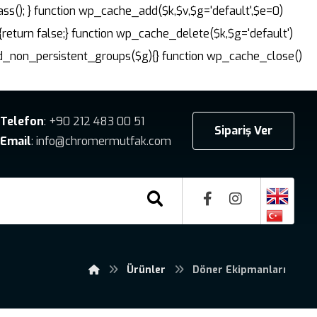
ass(); } function wp_cache_add($k,$v,$g='default',$e=0)
{return false;} function wp_cache_delete($k,$g='default')
dd_non_persistent_groups($g){} function wp_cache_close()
Telefon
: +90 212 483 00 51
Sipariş Ver
Email
: info@chromermutfak.com
Ürünler
Döner Ekipmanları