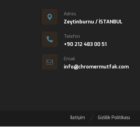
Adres
Zeytinburnu / İSTANBUL
Telefon
+90 212 483 00 51
Email
info@chromermutfak.com
İletişim
Gizlilik Politikası