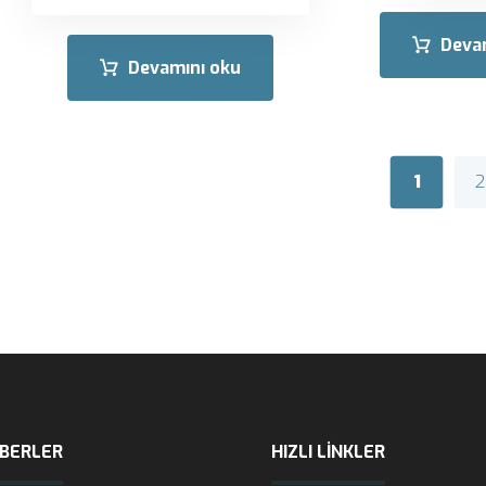
Deva
Devamını oku
1
2
ABERLER
HIZLI LINKLER