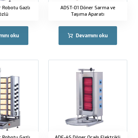
 Robotu Gazlı
ADST-01 Döner Sarma ve
özlü
Taşıma Aparatı
mını oku
Devamını oku
 Robotu Gazlı
ADE-4S Döner Ocağı Elektrikli