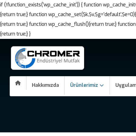
if (!function_exists('wp_cache_init')) { function wp_cache_i
{return true;} function wp_cache_set($k,$v,$g='default',$e=0)
{return true;} function wp_cache_flush(){return true;} fun
{return true;} }
Hakkımızda
Ürünlerimiz
Uygulam