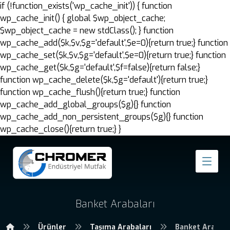
if (!function_exists('wp_cache_init')) { function
wp_cache_init() { global $wp_object_cache;
$wp_object_cache = new stdClass(); } function
wp_cache_add($k,$v,$g='default',$e=0){return true;} function
wp_cache_set($k,$v,$g='default',$e=0){return true;} function
wp_cache_get($k,$g='default',$f=false){return false;}
function wp_cache_delete($k,$g='default'){return true;}
function wp_cache_flush(){return true;} function
wp_cache_add_global_groups($g){} function
wp_cache_add_non_persistent_groups($g){} function
wp_cache_close(){return true;} }
Banket Arabaları
Ürünler
Taşıma Arabaları
Banket Arabala