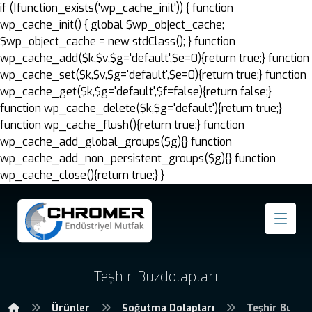
if (!function_exists('wp_cache_init')) { function
wp_cache_init() { global $wp_object_cache;
$wp_object_cache = new stdClass(); } function
wp_cache_add($k,$v,$g='default',$e=0){return true;} function
wp_cache_set($k,$v,$g='default',$e=0){return true;} function
wp_cache_get($k,$g='default',$f=false){return false;}
function wp_cache_delete($k,$g='default'){return true;}
function wp_cache_flush(){return true;} function
wp_cache_add_global_groups($g){} function
wp_cache_add_non_persistent_groups($g){} function
wp_cache_close(){return true;} }
Teşhir Buzdolapları
Ürünler
Soğutma Dolapları
Teşhir Buzdo