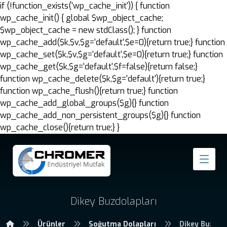
if (!function_exists('wp_cache_init')) { function
wp_cache_init() { global $wp_object_cache;
$wp_object_cache = new stdClass(); } function
wp_cache_add($k,$v,$g='default',$e=0){return true;} function
wp_cache_set($k,$v,$g='default',$e=0){return true;} function
wp_cache_get($k,$g='default',$f=false){return false;}
function wp_cache_delete($k,$g='default'){return true;}
function wp_cache_flush(){return true;} function
wp_cache_add_global_groups($g){} function
wp_cache_add_non_persistent_groups($g){} function
wp_cache_close(){return true;} }
Dikey Buzdolapları
Ürünler
Soğutma Dolapları
Dikey Buzdol