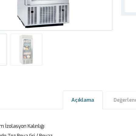
Açıklama
Değerlen
 İzolasyon Kalınlığı
vde Toz Boya Gri / Beyaz