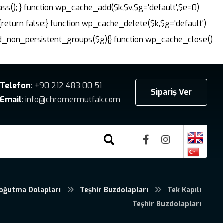
ass(); } function wp_cache_add($k,$v,$g='default',$e=0)
{return false;} function wp_cache_delete($k,$g='default')
dd_non_persistent_groups($g){} function wp_cache_close()
Telefon
: +90 212 483 00 51
Sipariş Ver
Email
: info@chromermutfak.com
oğutma Dolapları
Teşhir Buzdolapları
Tek Kapılı
Teşhir Buzdolapları