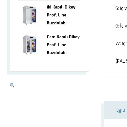
İki Kapılı Dikey
S: İç
Prof. Line
Buzdolabı
G: İç
Cam Kapılı Dikey
W: İç
Prof. Line
Buzdolabı
(RAL 
İlgil