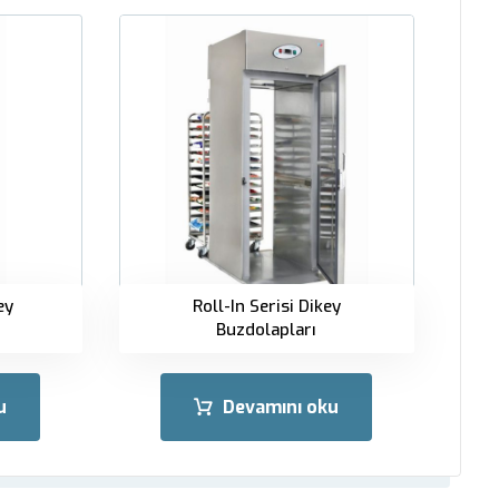
ey
Roll-In Serisi Dikey
Buzdolapları
u
Devamını oku