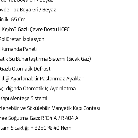
övde Toz Boya Gri / Beyaz
inlik: 65 Cm
 Kg/m3 Gazlı Çevre Dostu HCFC
Poliüretan İzolasyon
al Kumanda Paneli
tik Su Buharlaştırma Sistemi (Sıcak Gaz)
 Gazlı Otomatik Defrost
kliği Ayarlanabilir Paslanmaz Ayaklar
Açıldığında Otomatik İç Aydınlatma
 Kapı Menteşe Sistemi
lenebilir ve Sökülebilir Manyetik Kapı Contası
ree Soğutma Gazı: R 134 A / R 404 A
rtam Sıcaklığı: + 32oC % 40 Nem