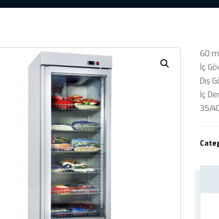
60 mm
İç Gö
Dış G
İç De
35/4
Cate