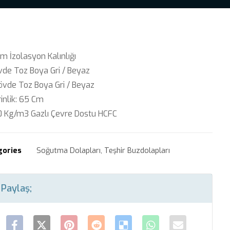
 İzolasyon Kalınlığı
vde Toz Boya Gri / Beyaz
övde Toz Boya Gri / Beyaz
rinlik: 65 Cm
0 Kg/m3 Gazlı Çevre Dostu HCFC
gories
Soğutma Dolapları
,
Teşhir Buzdolapları