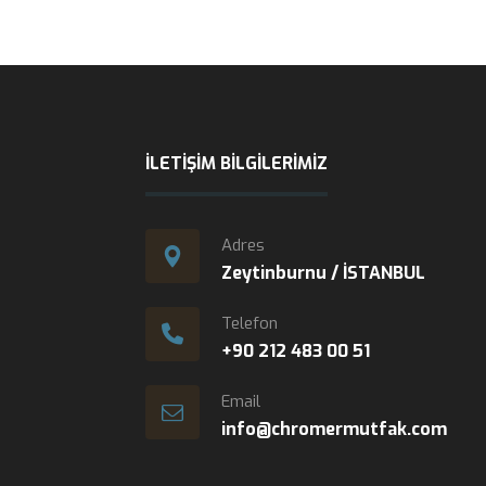
İLETIŞIM BILGILERIMIZ
Adres
Zeytinburnu / İSTANBUL
Telefon
+90 212 483 00 51
Email
info@chromermutfak.com