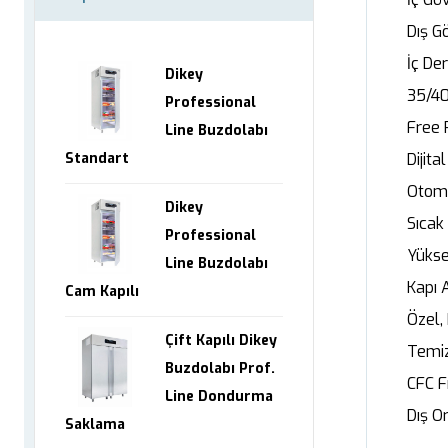
Dış G
İç Der
Dikey
35/40
Professional
Free 
Line Buzdolabı
Standart
Dijit
Otoma
Dikey
Sıcak
Professional
Yükse
Line Buzdolabı
Kapı 
Cam Kapılı
Özel,
Çift Kapılı Dikey
Temiz
Buzdolabı Prof.
CFC F
Line Dondurma
Dış O
Saklama