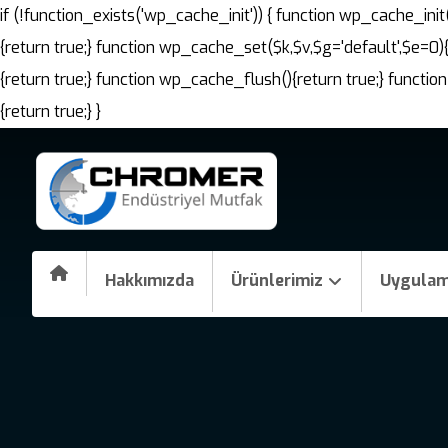
if (!function_exists('wp_cache_init')) { function wp_cache_i
{return true;} function wp_cache_set($k,$v,$g='default',$e=0)
{return true;} function wp_cache_flush(){return true;} fun
{return true;} }
Hakkımızda
Ürünlerimiz
Uygulam