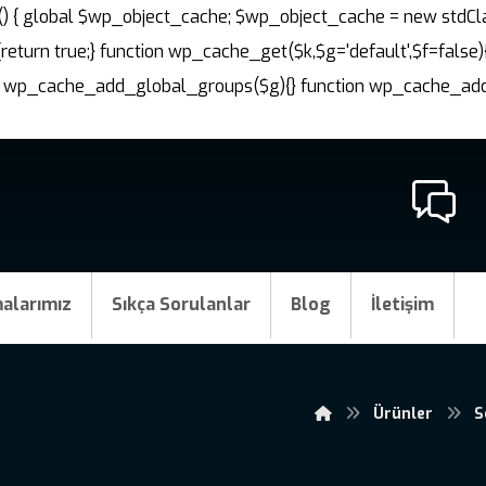
nit() { global $wp_object_cache; $wp_object_cache = new stdCl
{return true;} function wp_cache_get($k,$g='default',$f=false)
ction wp_cache_add_global_groups($g){} function wp_cache_a
alarımız
Sıkça Sorulanlar
Blog
İletişim
Ürünler
S