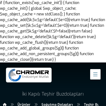
if (!function_exists('wp_cache_init')) { function
wp_cache_init() { global $wp_object_cache;
$wp_object_cache = new stdClass(); } function
wp_cache_add($k,$v,$g='default',$e=0){return true;} function
wp_cache_set($k,$v,$g='default',$e=0){return true;} function
wp_cache_get($k,$g='default',$f=false){return false;}
function wp_cache_delete($k,$g='default'){return true;}
function wp_cache_flush(){return true;} function
wp_cache_add_global_groups($g){} function
wp_cache_add_non_persistent_groups($g){} function
wp_cache_close(){return true;} }
İki Kapılı Teşhir Buzdolapları
Ürünler
Soğutma Dolapları
Teşhir Buzdo