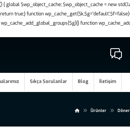
nit() { global $wp_object_cache; $wp_object_cache = new stdCl
{return true;} function wp_cache_get($k,$g='default',$f=false)
ction wp_cache_add_global_groups($g){} function wp_cache_a
alarımız
Sıkça Sorulanlar
Blog
İletişim
Ürünler
Döner