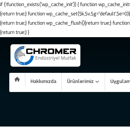
if (!function_exists('wp_cache_init')) { function wp_cache_i
{return true;} function wp_cache_set($k,$v,$g='default',$e=0)
{return true;} function wp_cache_flush(){return true;} fun
{return true;} }
Hakkımızda
Ürünlerimiz
Uygulam