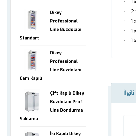
• 1 x
• 2 x
Dikey
• 1 x
Professional
Line Buzdolabı
• 1 x
Standart
• 1 x
Dikey
Professional
Line Buzdolabı
Cam Kapılı
İlgil
Çift Kapılı Dikey
Buzdolabı Prof.
Line Dondurma
Saklama
İki Kapılı Dikey