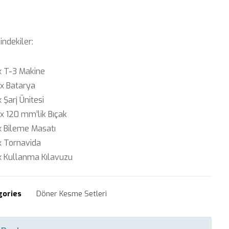
indekiler:
x T-3 Makine
x Batarya
 Şarj Ünitesi
 120 mm’lik Bıçak
 Bileme Masatı
x Tornavida
x Kullanma Kılavuzu
gories
Döner Kesme Setleri