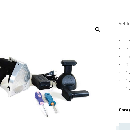
Set İç
• 1 
• 2 
• 1 x
• 2 x
• 1 x
• 1 
• 1 
Cate