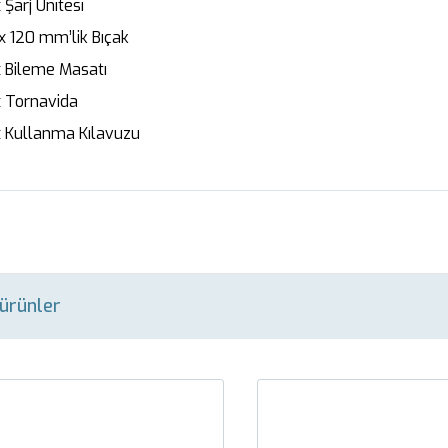
 Şarj Ünitesi
 120 mm’lik Bıçak
 Bileme Masatı
 Tornavida
 Kullanma Kılavuzu
i ürünler