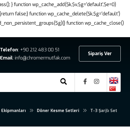
ass(); } function wp_cache_add($k,$v,$g='default',$e=0)
{return false;} function wp_cache_delete($k,$g='default')
dd_non_persistent_groups($g){} function wp_cache_close()
Telefon
: +90 212 483 00 51
Sipariş Ver
Email
: info@chromermutfak.com
 Ekipmanları
Döner Kesme Setleri
T-3 Şarjlı Set