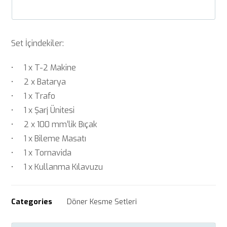
Set İçindekiler:
• 1 x T-2 Makine
• 2 x Batarya
• 1 x Trafo
• 1 x Şarj Ünitesi
• 2 x 100 mm’lik Bıçak
• 1 x Bileme Masatı
• 1 x Tornavida
• 1 x Kullanma Kılavuzu
Categories
Döner Kesme Setleri