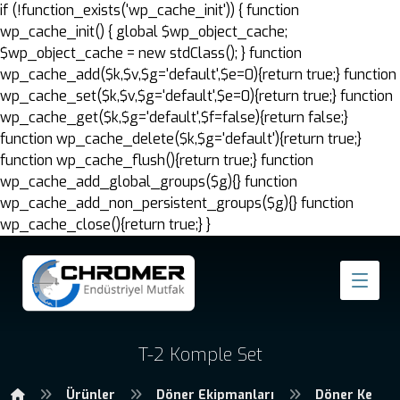
if (!function_exists('wp_cache_init')) { function
wp_cache_init() { global $wp_object_cache;
$wp_object_cache = new stdClass(); } function
wp_cache_add($k,$v,$g='default',$e=0){return true;} function
wp_cache_set($k,$v,$g='default',$e=0){return true;} function
wp_cache_get($k,$g='default',$f=false){return false;}
function wp_cache_delete($k,$g='default'){return true;}
function wp_cache_flush(){return true;} function
wp_cache_add_global_groups($g){} function
wp_cache_add_non_persistent_groups($g){} function
wp_cache_close(){return true;} }
T-2 Komple Set
Ürünler
Döner Ekipmanları
Döner Kesme 