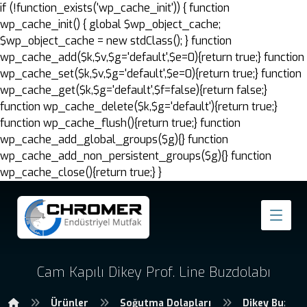
if (!function_exists('wp_cache_init')) { function
wp_cache_init() { global $wp_object_cache;
$wp_object_cache = new stdClass(); } function
wp_cache_add($k,$v,$g='default',$e=0){return true;} function
wp_cache_set($k,$v,$g='default',$e=0){return true;} function
wp_cache_get($k,$g='default',$f=false){return false;}
function wp_cache_delete($k,$g='default'){return true;}
function wp_cache_flush(){return true;} function
wp_cache_add_global_groups($g){} function
wp_cache_add_non_persistent_groups($g){} function
wp_cache_close(){return true;} }
Cam Kapılı Dikey Prof. Line Buzdolabı
Ürünler
Soğutma Dolapları
Dikey Buzdol