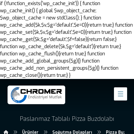
if (!function_exists('wp_cache_init')) { function
wp_cache_init() { global $wp_object_cache;
$wp_object_cache = new stdClass(); } function
wp_cache_add($k,$v,$g='default',$e=0){return true;} function
wp_cache_set($k,$v,$g='default',$e=0){return true;} function
wp_cache_get($k,$g='default',$f=false){return false;}
function wp_cache_delete($k,$g='default'){return true;}
function wp_cache_flush(){return true;} function
wp_cache_add_global_groups($g){} function
wp_cache_add_non_persistent_groups($g){} function
wp_cache_close(){return true;} }
Paslanmaz Tablalı Pizza Buzdolabı
Ürünler
Soğutma Dolapları
Pizza Buzdol