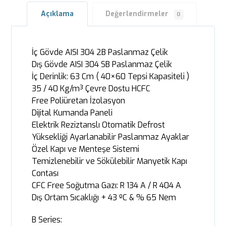
Açıklama
Değerlendirmeler
0
İç Gövde AISI 304 2B Paslanmaz Çelik
Dış Gövde AISI 304 SB Paslanmaz Çelik
İç Derinlik: 63 Cm ( 40×60 Tepsi Kapasiteli )
35 / 40 Kg/m³ Çevre Dostu HCFC
Free Poliüretan İzolasyon
Dijital Kumanda Paneli
Elektrik Reziztanslı Otomatik Defrost
Yüksekliği Ayarlanabilir Paslanmaz Ayaklar
Özel Kapı ve Menteşe Sistemi
Temizlenebilir ve Sökülebilir Manyetik Kapı
Contası
CFC Free Soğutma Gazı: R 134 A / R 404 A
Dış Ortam Sıcaklığı + 43 ºC & % 65 Nem
B Series: