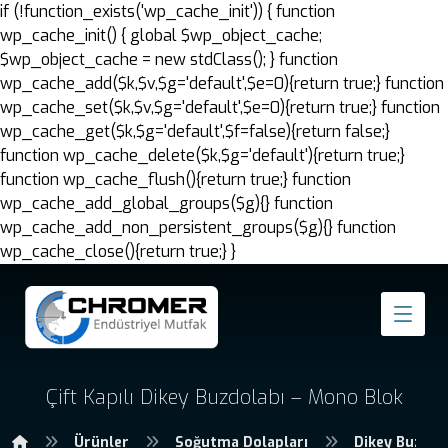
if (!function_exists('wp_cache_init')) { function
wp_cache_init() { global $wp_object_cache;
$wp_object_cache = new stdClass(); } function
wp_cache_add($k,$v,$g='default',$e=0){return true;} function
wp_cache_set($k,$v,$g='default',$e=0){return true;} function
wp_cache_get($k,$g='default',$f=false){return false;}
function wp_cache_delete($k,$g='default'){return true;}
function wp_cache_flush(){return true;} function
wp_cache_add_global_groups($g){} function
wp_cache_add_non_persistent_groups($g){} function
wp_cache_close(){return true;} }
Çift Kapılı Dikey Buzdolabı – Mono Blok
Ürünler
Soğutma Dolapları
Dikey Buzdol