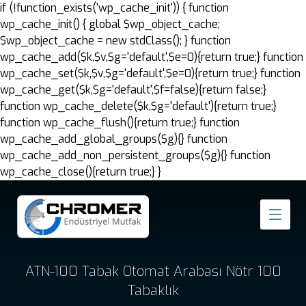
if (!function_exists('wp_cache_init')) { function
wp_cache_init() { global $wp_object_cache;
$wp_object_cache = new stdClass(); } function
wp_cache_add($k,$v,$g='default',$e=0){return true;} function
wp_cache_set($k,$v,$g='default',$e=0){return true;} function
wp_cache_get($k,$g='default',$f=false){return false;}
function wp_cache_delete($k,$g='default'){return true;}
function wp_cache_flush(){return true;} function
wp_cache_add_global_groups($g){} function
wp_cache_add_non_persistent_groups($g){} function
wp_cache_close(){return true;} }
ATN-100 Tabak Otomat Arabası Nötr 100
Tabaklık