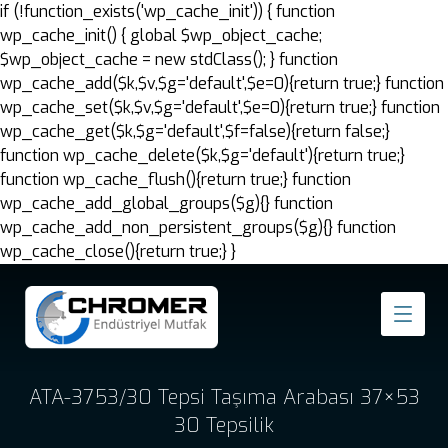
if (!function_exists('wp_cache_init')) { function
wp_cache_init() { global $wp_object_cache;
$wp_object_cache = new stdClass(); } function
wp_cache_add($k,$v,$g='default',$e=0){return true;} function
wp_cache_set($k,$v,$g='default',$e=0){return true;} function
wp_cache_get($k,$g='default',$f=false){return false;}
function wp_cache_delete($k,$g='default'){return true;}
function wp_cache_flush(){return true;} function
wp_cache_add_global_groups($g){} function
wp_cache_add_non_persistent_groups($g){} function
wp_cache_close(){return true;} }
ATA-3753/30 Tepsi Taşıma Arabası 37×53
30 Tepsilik