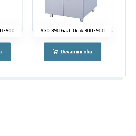
00×900
AGO-890 Gazlı Ocak 800×900
u
Devamını oku