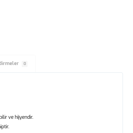
dirmeler
0
ir ve hijyendir.
ptir.