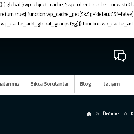
nit() { global $wp_object_cache; $wp_object_cache = new stdCl
{return true;} function wp_cache_get($k,$g='default',$f=false)
ction wp_cache_add_global_groups($g){} function wp_cache_a
alarımız
Sıkça Sorulanlar
Blog
İletişim
Ürünler
P