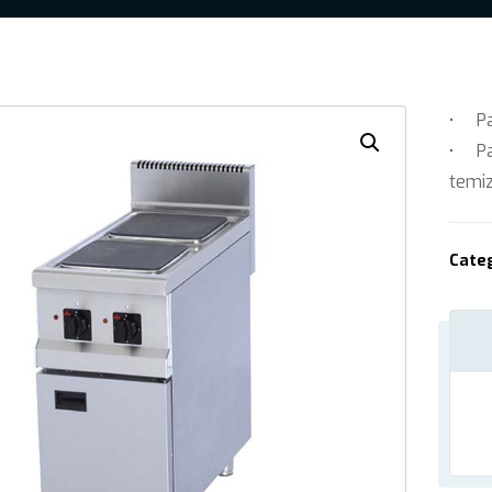
• Pas
• Pa
temiz
Cate