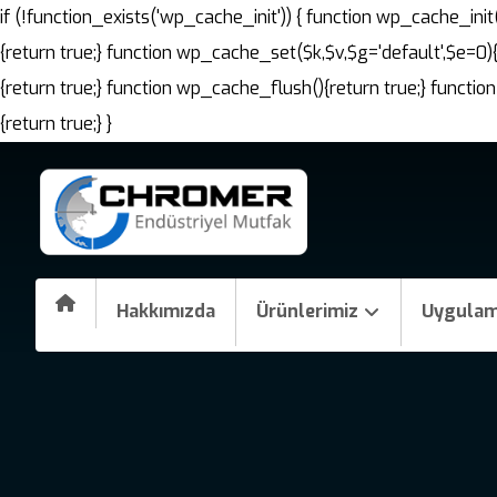
if (!function_exists('wp_cache_init')) { function wp_cache_i
{return true;} function wp_cache_set($k,$v,$g='default',$e=0)
{return true;} function wp_cache_flush(){return true;} fun
{return true;} }
Hakkımızda
Ürünlerimiz
Uygulam