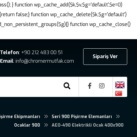
ass(); } function wp_cache_add($k,$v,$g='default',$e=0)
{return false;} function wp_cache_delete($k,$g='default')
dd_non_persistent_groups($g){} function wp_cache_close()
Telefon
: +90 212 483 00 51
Sipariş Ver
Email
: info@chromermutfak.com
işirme Ekipmanları
Seri 900 Pişirme Elemanları
Ocaklar 900
AEO-490 Elektrikli Ocak 400x900