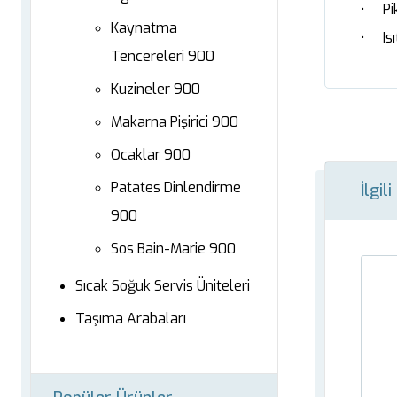
• Pik
Kaynatma
• Isıt
Tencereleri 900
Kuzineler 900
Makarna Pişirici 900
Ocaklar 900
Patates Dinlendirme
İlgil
900
Sos Bain-Marie 900
Sıcak Soğuk Servis Üniteleri
Taşıma Arabaları