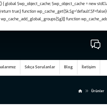
nit() { global $wp_object_cache; $wp_object_cache = new stdCl
{return true;} function wp_cache_get($k,$g='default',$f=false)
ction wp_cache_add_global_groups($g){} function wp_cache_a
alarımız
Sıkça Sorulanlar
Blog
İletişim
Ürünler