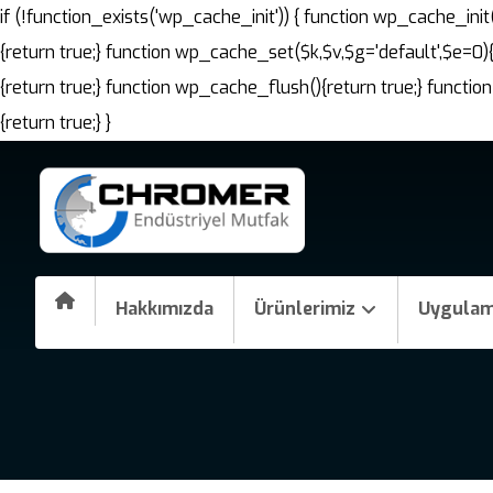
if (!function_exists('wp_cache_init')) { function wp_cache_i
{return true;} function wp_cache_set($k,$v,$g='default',$e=0)
{return true;} function wp_cache_flush(){return true;} fun
{return true;} }
Hakkımızda
Ürünlerimiz
Uygulam