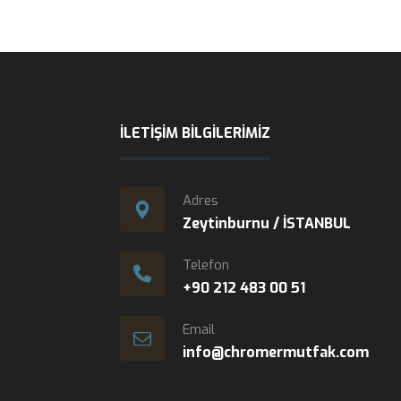
İLETIŞIM BILGILERIMIZ
Adres
Zeytinburnu / İSTANBUL
Telefon
+90 212 483 00 51
Email
info@chromermutfak.com