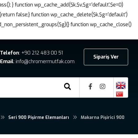
ass(); } function wp_cache_add($k,$v,$g='default',$e=0)
{return false;} function wp_cache_delete($k,$g='default')
dd_non_persistent_groups($g){} function wp_cache_close()
Telefon
: +90 212 483 00 51
Sipariş Ver
Email
: info@chromermutfak.com
Seri 900 Pişirme Elemanları
Makarna Pişirici 900