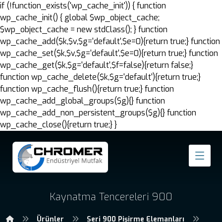
if (!function_exists('wp_cache_init')) { function
wp_cache_init() { global $wp_object_cache;
$wp_object_cache = new stdClass(); } function
wp_cache_add($k,$v,$g='default',$e=0){return true;} function
wp_cache_set($k,$v,$g='default',$e=0){return true;} function
wp_cache_get($k,$g='default',$f=false){return false;}
function wp_cache_delete($k,$g='default'){return true;}
function wp_cache_flush(){return true;} function
wp_cache_add_global_groups($g){} function
wp_cache_add_non_persistent_groups($g){} function
wp_cache_close(){return true;} }
Kaynatma Tencereleri 900
Ürünler
Seri 900 Pişirme Elemanları
Kay