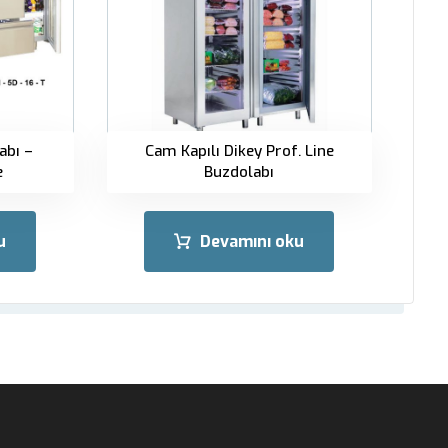
abı –
Cam Kapılı Dikey Prof. Line
e
Buzdolabı
u
Devamını oku