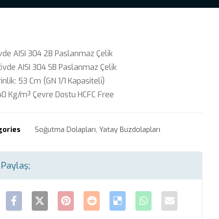
vde AISI 304 2B Paslanmaz Çelik
övde AISI 304 SB Paslanmaz Çelik
rinlik: 53 Cm (GN 1/1 Kapasiteli)
40 Kg/m³ Çevre Dostu HCFC Free
gories
Soğutma Dolapları
,
Yatay Buzdolapları