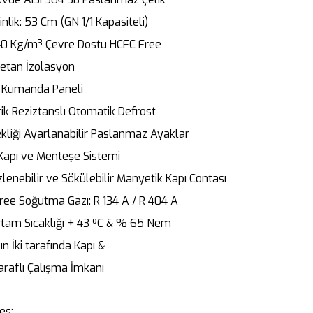
inlik: 53 Cm (GN 1/1 Kapasiteli)
40 Kg/m³ Çevre Dostu HCFC Free
retan İzolasyon
al Kumanda Paneli
rik Reziztanslı Otomatik Defrost
kliği Ayarlanabilir Paslanmaz Ayaklar
Kapı ve Menteşe Sistemi
lenebilir ve Sökülebilir Manyetik Kapı Contası
ree Soğutma Gazı: R 134 A / R 404 A
rtam Sıcaklığı + 43 ºC & % 65 Nem
n İki tarafında Kapı &
Taraflı Çalışma İmkanı
es: