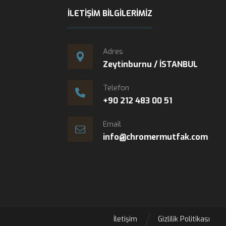
İLETIŞIM BILGILERIMIZ
Adres
Zeytinburnu / İSTANBUL
Telefon
+90 212 483 00 51
Email
info@chromermutfak.com
İletişim
Gizlilik Politikası