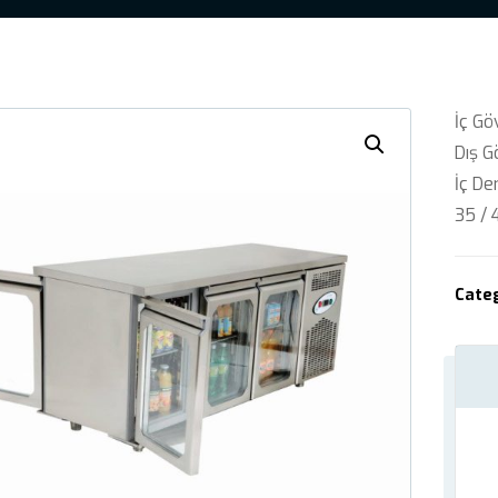
İç Gö
Dış G
İç De
35 / 
Cate