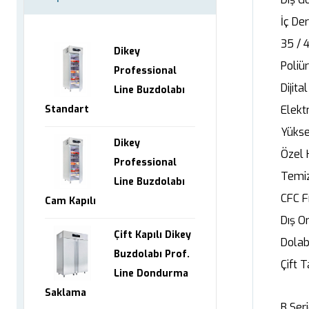
İç Der
35 / 
Dikey
Poliü
Professional
Dijit
Line Buzdolabı
Standart
Elekt
Yükse
Dikey
Özel 
Professional
Temiz
Line Buzdolabı
CFC F
Cam Kapılı
Dış O
Çift Kapılı Dikey
Dolabı
Buzdolabı Prof.
Çift 
Line Dondurma
Saklama
B Seri