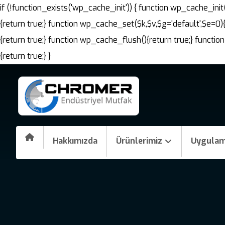
if (!function_exists('wp_cache_init')) { function wp_cache_i
{return true;} function wp_cache_set($k,$v,$g='default',$e=0)
{return true;} function wp_cache_flush(){return true;} fun
{return true;} }
Hakkımızda
Ürünlerimiz
Uygulam