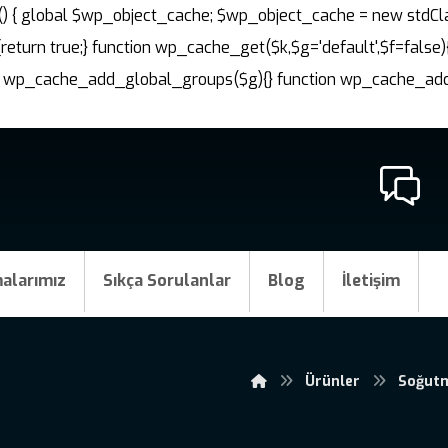
nit() { global $wp_object_cache; $wp_object_cache = new stdCl
{return true;} function wp_cache_get($k,$g='default',$f=false)
ction wp_cache_add_global_groups($g){} function wp_cache_a
alarımız
Sıkça Sorulanlar
Blog
İletişim
Ürünler
Soğutm