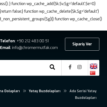
ass(); } function wp_cache_add($k,$v,$g='default',$e=0)
{return false;} function wp_cache_delete($k,$g='default')
dd_non_persistent_groups($g){} function wp_cache_close()
Telefon
: +90 212 483 00 51
Sipariş Ver
Email
: info@chromermutfak.com
a Dolapları
Yatay Buzdolapları
Ada Serisi Yatay
Buzdolapları