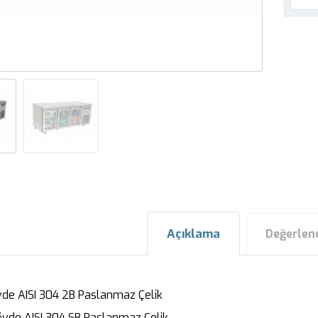
Açıklama
Değerlen
vde AISI 304 2B Paslanmaz Çelik
övde AISI 304 SB Paslanmaz Çelik