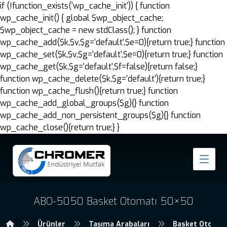
if (!function_exists('wp_cache_init')) { function
wp_cache_init() { global $wp_object_cache;
$wp_object_cache = new stdClass(); } function
wp_cache_add($k,$v,$g='default',$e=0){return true;} function
wp_cache_set($k,$v,$g='default',$e=0){return true;} function
wp_cache_get($k,$g='default',$f=false){return false;}
function wp_cache_delete($k,$g='default'){return true;}
function wp_cache_flush(){return true;} function
wp_cache_add_global_groups($g){} function
wp_cache_add_non_persistent_groups($g){} function
wp_cache_close(){return true;} }
ABO-5050 Basket Otomatı 50×50
Ürünler
Taşıma Arabaları
Basket Otomat