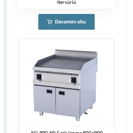
Nervürlü
Devamını oku
AGI-890-ND Gazlı Izgara 800×900