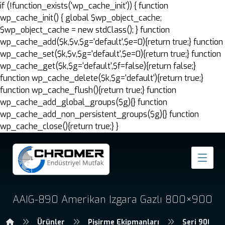
if (!function_exists('wp_cache_init')) { function
wp_cache_init() { global $wp_object_cache;
$wp_object_cache = new stdClass(); } function
wp_cache_add($k,$v,$g='default',$e=0){return true;} function
wp_cache_set($k,$v,$g='default',$e=0){return true;} function
wp_cache_get($k,$g='default',$f=false){return false;}
function wp_cache_delete($k,$g='default'){return true;}
function wp_cache_flush(){return true;} function
wp_cache_add_global_groups($g){} function
wp_cache_add_non_persistent_groups($g){} function
wp_cache_close(){return true;} }
AAIG-890 Amerikan Izgara Gazlı 800×900
Ürünler
Pişirme Ekipmanları
Seri 900 Pi