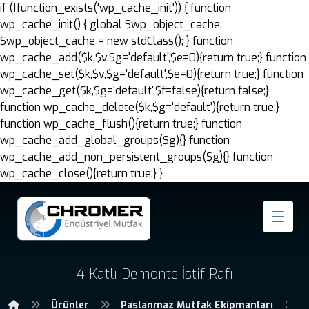
if (!function_exists('wp_cache_init')) { function
wp_cache_init() { global $wp_object_cache;
$wp_object_cache = new stdClass(); } function
wp_cache_add($k,$v,$g='default',$e=0){return true;} function
wp_cache_set($k,$v,$g='default',$e=0){return true;} function
wp_cache_get($k,$g='default',$f=false){return false;}
function wp_cache_delete($k,$g='default'){return true;}
function wp_cache_flush(){return true;} function
wp_cache_add_global_groups($g){} function
wp_cache_add_non_persistent_groups($g){} function
wp_cache_close(){return true;} }
4 Katlı Demonte İstif Rafı
Ürünler
Paslanmaz Mutfak Ekipmanları