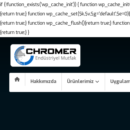
if (!function_exists('wp_cache_init')) { function wp_cache_i
{return true;} function wp_cache_set($k,$v,$g='default',$e=0)
{return true;} function wp_cache_flush(){return true;} fun
{return true;} }
Hakkımızda
Ürünlerimiz
Uygulam