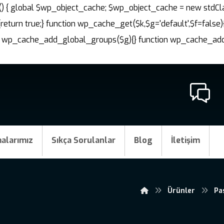
nit() { global $wp_object_cache; $wp_object_cache = new stdCl
{return true;} function wp_cache_get($k,$g='default',$f=false)
ction wp_cache_add_global_groups($g){} function wp_cache_a
alarımız
Sıkça Sorulanlar
Blog
İletişim
Ürünler
Pa