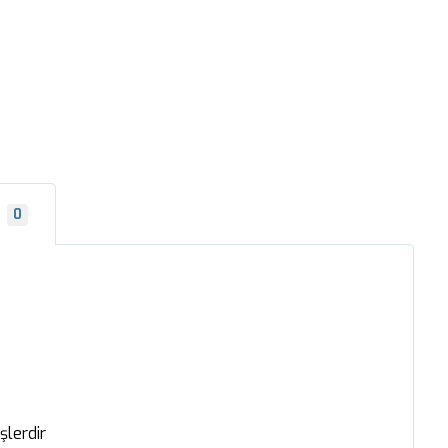
r
0
şlerdir