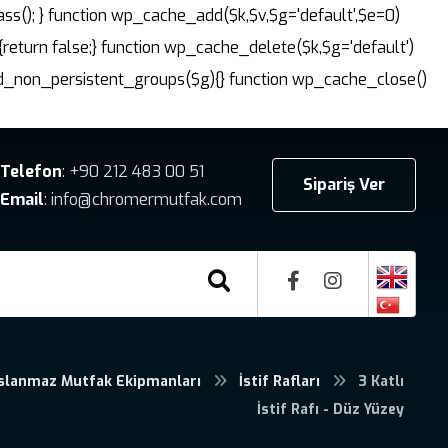
ass(); } function wp_cache_add($k,$v,$g='default',$e=0)
{return false;} function wp_cache_delete($k,$g='default')
dd_non_persistent_groups($g){} function wp_cache_close()
Telefon
: +90 212 483 00 51
Sipariş Ver
Email
: info@chromermutfak.com
slanmaz Mutfak Ekipmanları
İstif Rafları
3 Katlı
İstif Rafı - Düz Yüzey