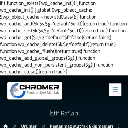
if (!function_exists('wp_cache_init')) { function
wp_cache_init() { global $wp_object_cache;
$wp_object_cache = new stdClass(); } function
wp_cache_add($k,$v,$g='default',$e=0){return true;} function
wp_cache_set($k,$v,$g='default',$e=0){return true;} function
wp_cache_get($k,$g='default',$f=false){return false;}
function wp_cache_delete($k,$g='default'){return true;}
function wp_cache_flush(){return true;} function
wp_cache_add_global_groups($g){} function
wp_cache_add_non_persistent_groups($g){} function
wp_cache_close(){return true;} }
İstif Rafları
Ürünler
Paslanmaz Mutfak Ekipmanları