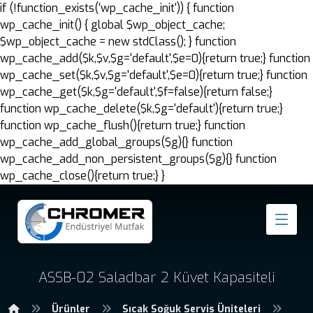
if (!function_exists('wp_cache_init')) { function
wp_cache_init() { global $wp_object_cache;
$wp_object_cache = new stdClass(); } function
wp_cache_add($k,$v,$g='default',$e=0){return true;} function
wp_cache_set($k,$v,$g='default',$e=0){return true;} function
wp_cache_get($k,$g='default',$f=false){return false;}
function wp_cache_delete($k,$g='default'){return true;}
function wp_cache_flush(){return true;} function
wp_cache_add_global_groups($g){} function
wp_cache_add_non_persistent_groups($g){} function
wp_cache_close(){return true;} }
ASSB-02 Saladbar 2 Küvet Kapasiteli
Ürünler
Sıcak Soğuk Servis Üniteleri
ASS