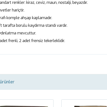
ndart renkler: kiraz, ceviz, maun, nostalji, beyazdır.
etler hariçtir.
afı komple ahşap kaplamadır.
t tarafta borulu kaydırma standı vardır.
dınlatma mevcuttur.
et frenli, 2 adet frensiz tekerleklidir.
i ürünler