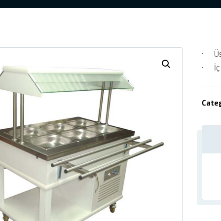
• Üst
• İç 
Cate