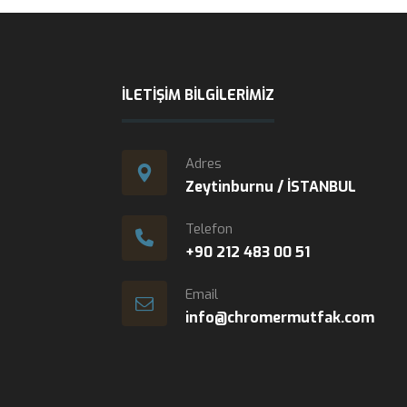
İLETIŞIM BILGILERIMIZ
Adres
Zeytinburnu / İSTANBUL
Telefon
+90 212 483 00 51
Email
info@chromermutfak.com