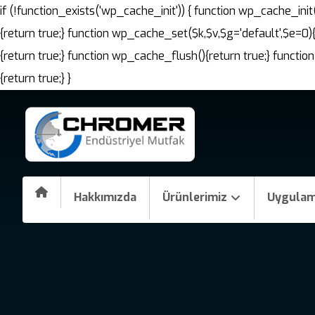
if (!function_exists('wp_cache_init')) { function wp_cache_i
{return true;} function wp_cache_set($k,$v,$g='default',$e=0)
{return true;} function wp_cache_flush(){return true;} fun
{return true;} }
Hakkımızda
Ürünlerimiz
Uygulam