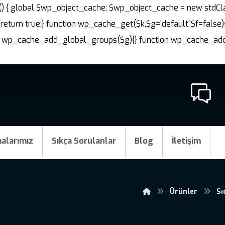
nit() { global $wp_object_cache; $wp_object_cache = new stdCl
{return true;} function wp_cache_get($k,$g='default',$f=false)
ction wp_cache_add_global_groups($g){} function wp_cache_a
alarımız
Sıkça Sorulanlar
Blog
İletişim
Ürünler
Sı