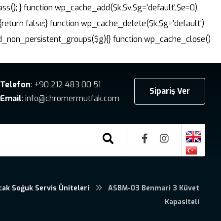
ass(); } function wp_cache_add($k,$v,$g='default',$e=0)
{return false;} function wp_cache_delete($k,$g='default')
dd_non_persistent_groups($g){} function wp_cache_close()
Telefon
: +90 212 483 00 51
Sipariş Ver
Email
: info@chromermutfak.com
cak Soğuk Servis Üniteleri
ASBM-03 Benmari 3 Küvet
Kapasiteli