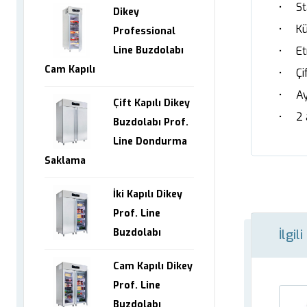
• Sta
Dikey
• Küv
Professional
• Etr
Line Buzdolabı
Cam Kapılı
• Çif
• Ay
Çift Kapılı Dikey
• 2 ad
Buzdolabı Prof.
Line Dondurma
Saklama
İki Kapılı Dikey
Prof. Line
Buzdolabı
İlgil
Cam Kapılı Dikey
Prof. Line
Buzdolabı