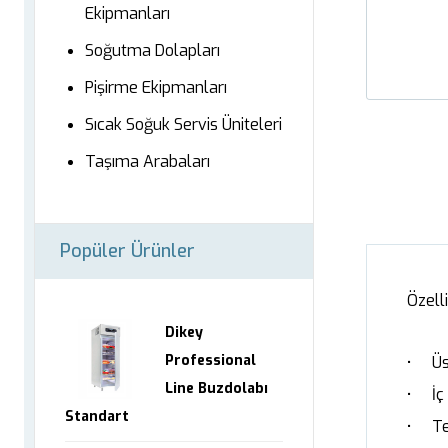
Ekipmanları
Soğutma Dolapları
Pişirme Ekipmanları
Sıcak Soğuk Servis Üniteleri
Taşıma Arabaları
Popüler Ürünler
Özelli
Dikey
Professional
• Üst
Line Buzdolabı
• İç 
Standart
• Ter