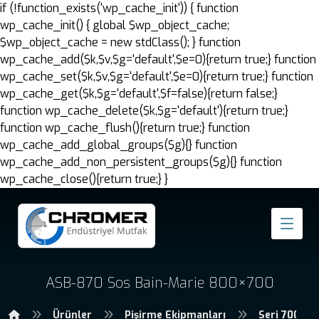
if (!function_exists('wp_cache_init')) { function
wp_cache_init() { global $wp_object_cache;
$wp_object_cache = new stdClass(); } function
wp_cache_add($k,$v,$g='default',$e=0){return true;} function
wp_cache_set($k,$v,$g='default',$e=0){return true;} function
wp_cache_get($k,$g='default',$f=false){return false;}
function wp_cache_delete($k,$g='default'){return true;}
function wp_cache_flush(){return true;} function
wp_cache_add_global_groups($g){} function
wp_cache_add_non_persistent_groups($g){} function
wp_cache_close(){return true;} }
ASB-870 Sos Bain-Marie 800×700
Ürünler
Pişirme Ekipmanları
Seri 700 Pi