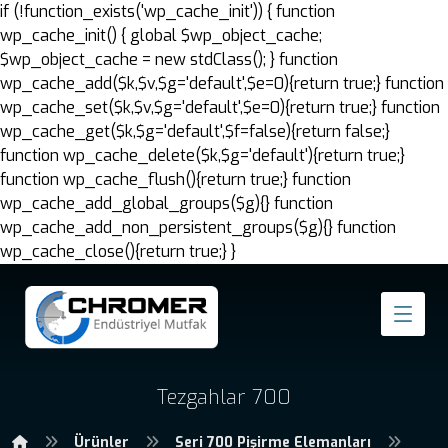
if (!function_exists('wp_cache_init')) { function
wp_cache_init() { global $wp_object_cache;
$wp_object_cache = new stdClass(); } function
wp_cache_add($k,$v,$g='default',$e=0){return true;} function
wp_cache_set($k,$v,$g='default',$e=0){return true;} function
wp_cache_get($k,$g='default',$f=false){return false;}
function wp_cache_delete($k,$g='default'){return true;}
function wp_cache_flush(){return true;} function
wp_cache_add_global_groups($g){} function
wp_cache_add_non_persistent_groups($g){} function
wp_cache_close(){return true;} }
Tezgahlar 700
Ürünler
Seri 700 Pişirme Elemanları
Tez