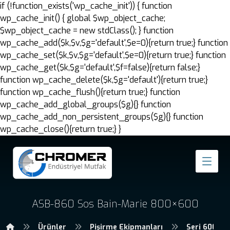
if (!function_exists('wp_cache_init')) { function
wp_cache_init() { global $wp_object_cache;
$wp_object_cache = new stdClass(); } function
wp_cache_add($k,$v,$g='default',$e=0){return true;} function
wp_cache_set($k,$v,$g='default',$e=0){return true;} function
wp_cache_get($k,$g='default',$f=false){return false;}
function wp_cache_delete($k,$g='default'){return true;}
function wp_cache_flush(){return true;} function
wp_cache_add_global_groups($g){} function
wp_cache_add_non_persistent_groups($g){} function
wp_cache_close(){return true;} }
ASB-860 Sos Bain-Marie 800×600
Ürünler
Pişirme Ekipmanları
Seri 600 Pi