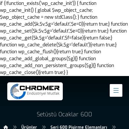
if (!function_exists('wp_cache_init')) { function
wp_cache_init() { global $wp_object_cache;
$wp_object_cache = new stdClass(); } function
wp_cache_add($k,$v,$g='default',$e=0){return true;} function
wp_cache_set($k,$v,$g='default',$e=0){return true;} function
wp_cache_get($k,$g='default',$f=false){return false;}
function wp_cache_delete($k,$g='default'){return true;}
function wp_cache_flush(){return true;} function
wp_cache_add_global_groups($g){} function
wp_cache_add_non_persistent_groups($g){} function
wp_cache_close(){return true;} }
Setüstü Ocaklar 600
Ürünler
Seri 600 Pişirme Elemanları
Set