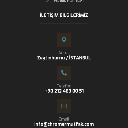
Gizlilik Politikası
İLETIŞIM BILGILERIMIZ
Adres
Zeytinburnu / İSTANBUL
Telefon
+90 212 483 00 51
Email
info@chromermutfak.com