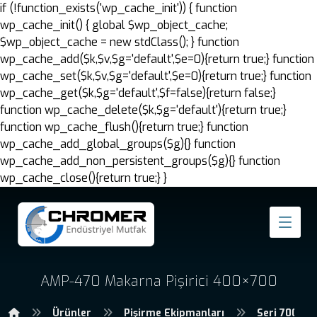
if (!function_exists('wp_cache_init')) { function
wp_cache_init() { global $wp_object_cache;
$wp_object_cache = new stdClass(); } function
wp_cache_add($k,$v,$g='default',$e=0){return true;} function
wp_cache_set($k,$v,$g='default',$e=0){return true;} function
wp_cache_get($k,$g='default',$f=false){return false;}
function wp_cache_delete($k,$g='default'){return true;}
function wp_cache_flush(){return true;} function
wp_cache_add_global_groups($g){} function
wp_cache_add_non_persistent_groups($g){} function
wp_cache_close(){return true;} }
AMP-470 Makarna Pişirici 400×700
Ürünler
Pişirme Ekipmanları
Seri 700 Pi