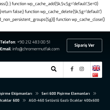
ass(); } function wp_cache_add($k,$v,$g='default',$e=0)
{return false;} function wp_cache_delete($k,$g='default')
dd_non_persistent_groups($g){} function wp_cache_close()
Telefon
: +90 212 483 00 51
Sipariş Ver
Email
: info@chromermutfak.com
işirme Ekipmanları
Seri 600 Pişirme Elemanları
Ocaklar 600
AGO-460 Setüstü Gazlı Ocaklar 400x600