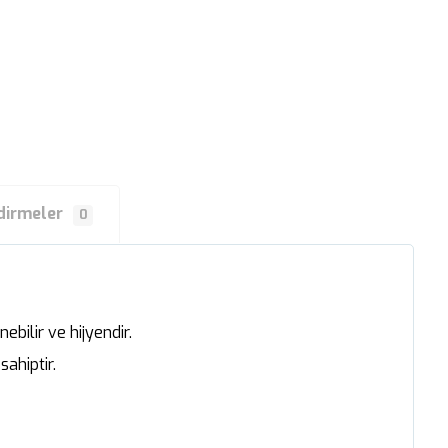
dirmeler
0
ilir ve hijyendir.
ahiptir.