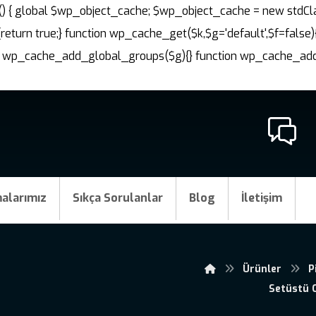
nit() { global $wp_object_cache; $wp_object_cache = new stdCl
{return true;} function wp_cache_get($k,$g='default',$f=false)
ction wp_cache_add_global_groups($g){} function wp_cache_a
alarımız
Sıkça Sorulanlar
Blog
İletişim
Ürünler
P
Setüstü 