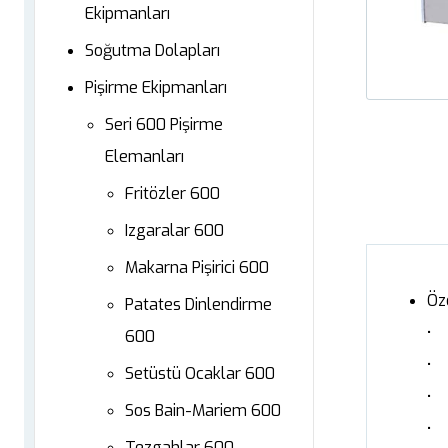
Ekipmanları
Soğutma Dolapları
Pişirme Ekipmanları
Seri 600 Pişirme
Elemanları
Fritözler 600
Izgaralar 600
Makarna Pişirici 600
Öz
Patates Dinlendirme
• 
600
• 
Setüstü Ocaklar 600
• 
Sos Bain-Mariem 600
• I
Tezgahlar 600