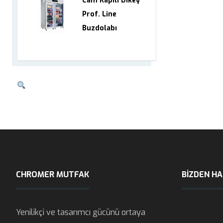
Cam Kapılı Dikey
Prof. Line
Buzdolabı
CHROMER MUTFAK
BIZDEN H
Yenilikçi ve tasarımcı gücünü ortaya