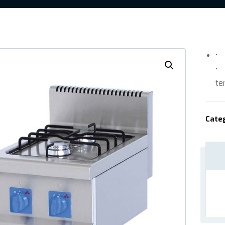
• 
• 
te
Cate