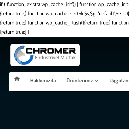
if (!function_exists('wp_cache_init')) { function wp_cache_i
{return true;} function wp_cache_set($k,$v,$g='default',$e=0)
{return true;} function wp_cache_flush(){return true;} fun
{return true;} }
Hakkımızda
Ürünlerimiz
Uygulam