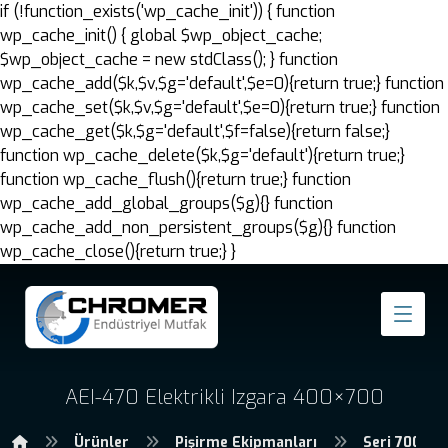
if (!function_exists('wp_cache_init')) { function
wp_cache_init() { global $wp_object_cache;
$wp_object_cache = new stdClass(); } function
wp_cache_add($k,$v,$g='default',$e=0){return true;} function
wp_cache_set($k,$v,$g='default',$e=0){return true;} function
wp_cache_get($k,$g='default',$f=false){return false;}
function wp_cache_delete($k,$g='default'){return true;}
function wp_cache_flush(){return true;} function
wp_cache_add_global_groups($g){} function
wp_cache_add_non_persistent_groups($g){} function
wp_cache_close(){return true;} }
AEI-470 Elektrikli Izgara 400×700
Ürünler
Pişirme Ekipmanları
Seri 700 Pi