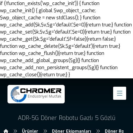
if (!function_exists('wp_cache_init')) { function
wp_cache_init() { global $wp_object_cache;
$wp_object_cache = new stdClass(); } function
wp_cache_add($k,$v,$g='default',$e=0){return true;} function
wp_cache_set($k,$v,$g='default',$e=0){return true;} function
wp_cache_get($k,$g='default',$f=false){return false;}
function wp_cache_delete($k,$g='default'){return true;}
function wp_cache_flush(){return true;} function
wp_cache_add_global_groups($g){} function
wp_cache_add_non_persistent_groups($g){} function
wp_cache_close(){return true;} }
ADR-5G Döner Robotu Gazlı 5 Gözlü
Ürünler
Döner Ekipmanları
Döner Robotl