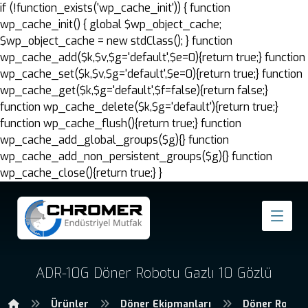
if (!function_exists('wp_cache_init')) { function
wp_cache_init() { global $wp_object_cache;
$wp_object_cache = new stdClass(); } function
wp_cache_add($k,$v,$g='default',$e=0){return true;} function
wp_cache_set($k,$v,$g='default',$e=0){return true;} function
wp_cache_get($k,$g='default',$f=false){return false;}
function wp_cache_delete($k,$g='default'){return true;}
function wp_cache_flush(){return true;} function
wp_cache_add_global_groups($g){} function
wp_cache_add_non_persistent_groups($g){} function
wp_cache_close(){return true;} }
ADR-10G Döner Robotu Gazlı 10 Gözlü
Ürünler
Döner Ekipmanları
Döner Robotl