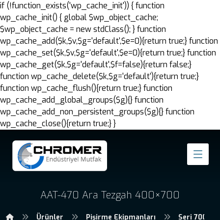
if (!function_exists('wp_cache_init')) { function
wp_cache_init() { global $wp_object_cache;
$wp_object_cache = new stdClass(); } function
wp_cache_add($k,$v,$g='default',$e=0){return true;} function
wp_cache_set($k,$v,$g='default',$e=0){return true;} function
wp_cache_get($k,$g='default',$f=false){return false;}
function wp_cache_delete($k,$g='default'){return true;}
function wp_cache_flush(){return true;} function
wp_cache_add_global_groups($g){} function
wp_cache_add_non_persistent_groups($g){} function
wp_cache_close(){return true;} }
AAT-470 Ara Tezgah 400×700
Ürünler
Pişirme Ekipmanları
Seri 700 Pi