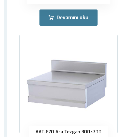
Devamını oku
AAT-870 Ara Tezgah 800×700