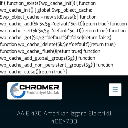
if (!function_exists('wp_cache_init')) { function
wp_cache_init() { global $wp_object_cache;
$wp_object_cache = new stdClass(); } function
wp_cache_add($k,$v,$g='default',$e=0){return true;} function
wp_cache_set($k,$v,$g='default',$e=0){return true;} function
wp_cache_get($k,$g='default',$f=false){return false;}
function wp_cache_delete($k,$g='default'){return true;}
function wp_cache_flush(){return true;} function
wp_cache_add_global_groups($g){} function
wp_cache_add_non_persistent_groups($g){} function
wp_cache_close(){return true;} }
AAIE-470 Amerikan Izgara Elektrikli
400×700