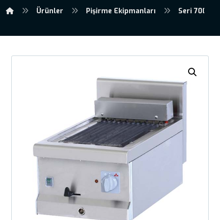
Ürünler
Pişirme Ekipmanları
Seri 700 Pi