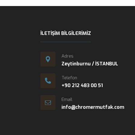
İLETIŞIM BILGILERIMIZ
Adres
Zeytinburnu / İSTANBUL
Telefon
+90 212 483 00 51
Email
info@chromermutfak.com