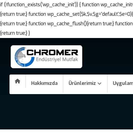
if (!function_exists('wp_cache_init')) { function wp_cache_i
{return true;} function wp_cache_set($k,$v,$g='default',$e=0)
{return true;} function wp_cache_flush(){return true;} fun
{return true;} }
Hakkımızda
Ürünlerimiz
Uygulam