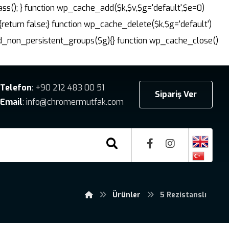
ass(); } function wp_cache_add($k,$v,$g='default',$e=0)
{return false;} function wp_cache_delete($k,$g='default')
dd_non_persistent_groups($g){} function wp_cache_close()
Telefon
: +90 212 483 00 51
Sipariş Ver
Email
: info@chromermutfak.com
Ürünler
5 Rezistanslı