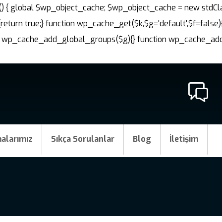
nit() { global $wp_object_cache; $wp_object_cache = new stdCl
{return true;} function wp_cache_get($k,$g='default',$f=false)
ction wp_cache_add_global_groups($g){} function wp_cache_a
alarımız
Sıkça Sorulanlar
Blog
İletişim