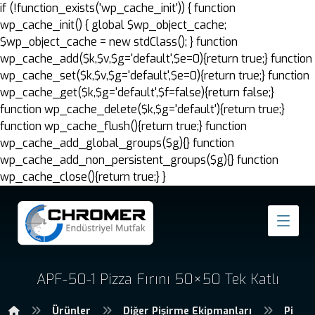
if (!function_exists('wp_cache_init')) { function
wp_cache_init() { global $wp_object_cache;
$wp_object_cache = new stdClass(); } function
wp_cache_add($k,$v,$g='default',$e=0){return true;} function
wp_cache_set($k,$v,$g='default',$e=0){return true;} function
wp_cache_get($k,$g='default',$f=false){return false;}
function wp_cache_delete($k,$g='default'){return true;}
function wp_cache_flush(){return true;} function
wp_cache_add_global_groups($g){} function
wp_cache_add_non_persistent_groups($g){} function
wp_cache_close(){return true;} }
APF-50-1 Pizza Fırını 50×50 Tek Katlı
Ürünler
Diğer Pişirme Ekipmanları
Pizza 