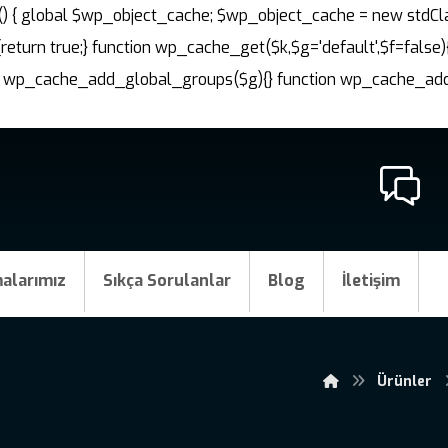
nit() { global $wp_object_cache; $wp_object_cache = new stdCl
{return true;} function wp_cache_get($k,$g='default',$f=false)
ction wp_cache_add_global_groups($g){} function wp_cache_a
alarımız
Sıkça Sorulanlar
Blog
İletişim
Ürünler