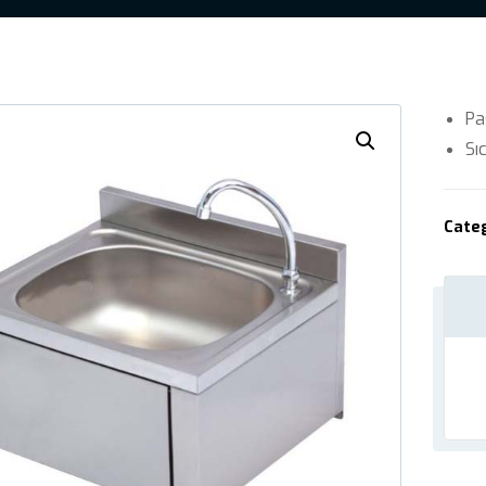
Pa
Sı
Cate