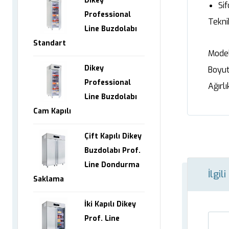
Dikey
Si
Professional
Tekni
Line Buzdolabı
Standart
Model
Dikey
Boyut
Professional
Ağırlı
Line Buzdolabı
Cam Kapılı
Çift Kapılı Dikey
Buzdolabı Prof.
Line Dondurma
İlgil
Saklama
İki Kapılı Dikey
Prof. Line