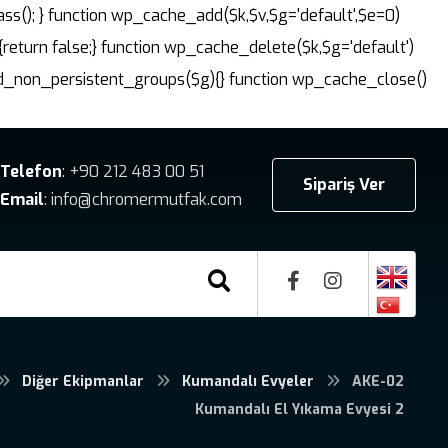
ass(); } function wp_cache_add($k,$v,$g='default',$e=0)
{return false;} function wp_cache_delete($k,$g='default')
dd_non_persistent_groups($g){} function wp_cache_close()
Telefon
: +90 212 483 00 51
Sipariş Ver
Email
: info@chromermutfak.com
Diğer Ekipmanlar
Kumandalı Evyeler
AKE-02
Kumandalı El Yıkama Evyesi 2