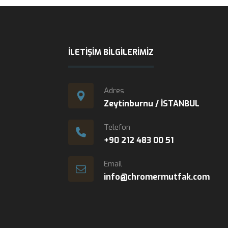
İLETIŞIM BILGILERIMIZ
Adres
Zeytinburnu / İSTANBUL
Telefon
+90 212 483 00 51
Email
info@chromermutfak.com