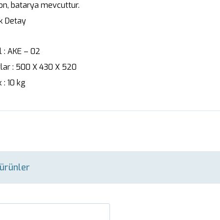
fon, batarya mevcuttur.
k Detay
 : AKE – 02
lar : 500 X 430 X 520
k : 10 kg
i ürünler