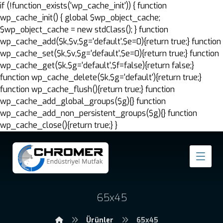
if (!function_exists('wp_cache_init')) { function
wp_cache_init() { global $wp_object_cache;
$wp_object_cache = new stdClass(); } function
wp_cache_add($k,$v,$g='default',$e=0){return true;} function
wp_cache_set($k,$v,$g='default',$e=0){return true;} function
wp_cache_get($k,$g='default',$f=false){return false;}
function wp_cache_delete($k,$g='default'){return true;}
function wp_cache_flush(){return true;} function
wp_cache_add_global_groups($g){} function
wp_cache_add_non_persistent_groups($g){} function
wp_cache_close(){return true;} }
65x45
Ürünler
65x45